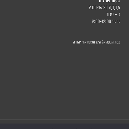
שעות פעילות:
א,ב,ד,ה 9:00-16:30
ג – סגור
שישי 9:00-12:00
מפת הגעה אל איש מפתח אור יהודה
כל הזכויות שמורות © איש מפתח