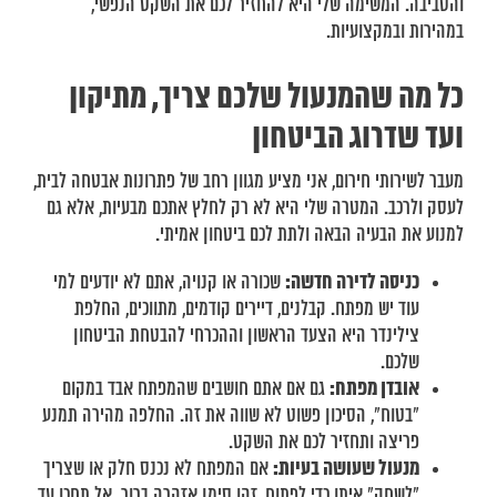
והסביבה. המשימה שלי היא להחזיר לכם את השקט הנפשי,
במהירות ובמקצועיות.
כל מה שהמנעול שלכם צריך, מתיקון
ועד שדרוג הביטחון
מעבר לשירותי חירום, אני מציע מגוון רחב של פתרונות אבטחה לבית,
לעסק ולרכב. המטרה שלי היא לא רק לחלץ אתכם מבעיות, אלא גם
למנוע את הבעיה הבאה ולתת לכם ביטחון אמיתי.
כניסה לדירה חדשה:
שכורה או קנויה, אתם לא יודעים למי
עוד יש מפתח. קבלנים, דיירים קודמים, מתווכים, החלפת
צילינדר היא הצעד הראשון וההכרחי להבטחת הביטחון
שלכם.
אובדן מפתח:
גם אם אתם חושבים שהמפתח אבד במקום
"בטוח", הסיכון פשוט לא שווה את זה. החלפה מהירה תמנע
פריצה ותחזיר לכם את השקט.
מנעול שעושה בעיות:
אם המפתח לא נכנס חלק או שצריך
"לשחק" איתו כדי לפתוח, זהו סימן אזהרה ברור. אל תחכו עד