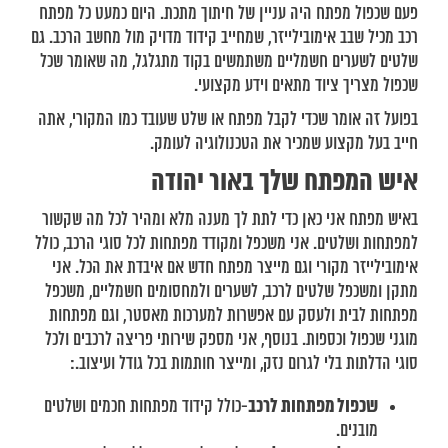
פעם שכפול מפתח היה עניין של חיתוך מתכת. היום כמעט כל מפתח
רכב מכיל שבב אימובילייזר, שמחייב קידוד מדויק מול מחשב הרכב. גם
שלטים לשערים חשמליים משתמשים בקוד מתגלגל, מה שאומר שכל
שכפול מצריך ציוד מתאים וידע מקצועי.
בפועל זה אומר שכדי לקבל מפתח או שלט שעובד כמו המקורי, אתה
חייב בעל מקצוע שמכיר את הטכנולוגיה לעומק.
איש המפתח שלך באור יהודה
באיש מפתח אני כאן כדי לתת לך מענה מלא ומהיר לכל מה שקשור
למפתחות ושלטים. אני משכפל ומקודד מפתחות לכל סוגי הרכב, כולל
אימובילייזר מקורי וגם מייצר מפתח חדש אם איבדת את הכל. אני
מתקן ומשכפל שלטים לרכב, לשערים ולמחסומים חשמליים, משכפל
מפתחות לבית ולעסק עם אפשרות למערכות מאסטר, וגם מפתחות
מוגני שכפול וכספות. בנוסף, אני מספק שירותי פריצה לרכבים ולכל
סוגי הדלתות בלי לגרום נזק, ומייצר חותמות בכל גודל ועיצוב.:
שכפול מפתחות לרכב
-כולל קידוד מפתחות חכמים ושלטים
מובנים.