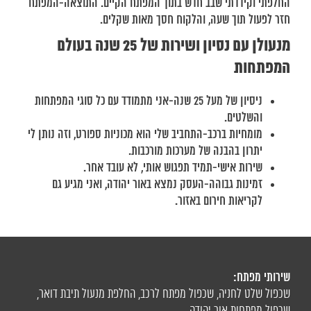
החלפתי וקידדתי שבב חדש בתוך המפתח הקיים. התוצאה-המפתח
חזר לפעול תוך שעה, והלקוח חסך מאות שקלים.
מנעולן עם נסיון ושירות של 25 שנה בעולם
המפתחות
ניסיון של מעל 25 שנה-אני מתמודד עם כל סוגי המפתחות
והשלטים.
מומחיות ברכב-התחביב שלי הוא מכוניות ספורט, וזה נותן לי
יתרון בהבנה של מערכות מורכבות.
שירות אישי-תמיד תפגוש אותי, לא עובד אחר.
זמינות גבוהה-העסק נמצא באור יהודה, ואני מגיע גם
לקריאות חירום באזור.
שירותי מפתח:
שכפול שלט לחניה
,
שכפול מפתח לרכב
,
החלפת מנעול תיבת דואר
,
שכפול מפתחות אור יהודה