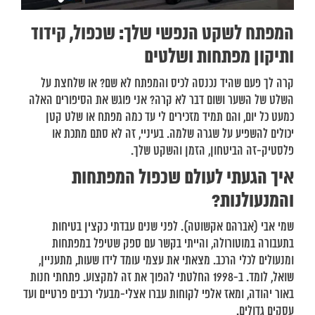
המפתח לשקט הנפשי שלך: שכפול, קידוד
ותיקון מפתחות ושלטים
קרה לך פעם שהיד נכנסה לכיס והמפתח לא שם? או שלחצת על
השלט של השער ושום דבר לא קרה? אני פוגש את הסיפורים האלה
כמעט כל יום, והם תמיד מזכירים לי עד כמה מפתח או שלט קטן
יכולים להשפיע על שגרה שלמה. בעיניי, זה לא סתם מתכת או
פלסטיק-זה הביטחון, הזמן והשקט שלך.
איך הגעתי לעולם שכפול המפתחות
והמנעולנות?
שמי אבי (אברהם אקשוטה). לפני שנים עבדתי כקצין בטיחות
בתעבורה במוטורולה, והייתי בקשר עם ספק שטיפל במפתחות
ומנעולים לכלי הרכב. מצאתי את עצמי עומד לידו שעות, מתעניין,
שואל, לומד. ב-1998 החלטתי להפוך את זה למקצוע. פתחתי חנות
באור יהודה, ומאז אלפי לקוחות עברו אצלי-מבעלי רכבים פרטיים ועד
עסקים גדולים.