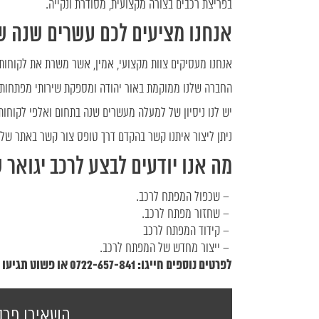
בפריצת רכבים בצורה מקצועית, מסודרת ונקייה.
אנחנו מציעים לכם עשרים שנה של
אנחנו מעסיקים צוות מקצועי, אמין, אשר משרת את לקוחותי
החברה שלנו ממוקמת באור יהודה ומספקת שירותי מפתחות ו
יש לנו ניסיון של למעלה מעשרים שנה בתחום ואלפי לקוחו
ניתן ליצור איתנו קשר בהקדם דרך טופס צור קשר באתר שלנ
מה אנו יודעים לבצע לרכב יגואר 
– שכפול המפתח לרכב.
– שחזור מפתח לרכב.
– קידוד המפתח לרכב
– ייצור מחדש של המפתח לרכב.
לפרטים נוספים חייגו: 0722-657-841 או פשוט תגיעו אלינו לכתובת: משה אביב 14 אור יהודה.
השאירו פרט