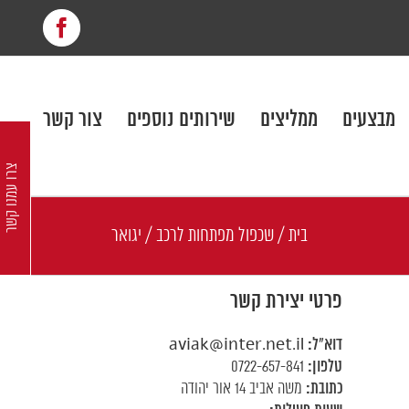
cebook
מבצעים
ממליצים
שירותים נוספים
צור קשר
צרו עמנו קשר
בית
/
שכפול מפתחות לרכב
/
יגואר
פרטי יצירת קשר
דוא"ל:
aviak@inter.net.il
טלפון:
0722-657-841
כתובת:
משה אביב 14 אור יהודה