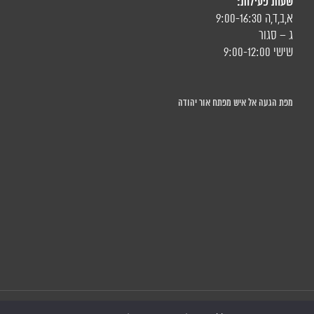
שעות פעילות:
א,ב,ד,ה 9:00-16:30
ג – סגור
שישי 9:00-12:00
מפת הגעה אל איש מפתח אור יהודה
כל הזכויות שמורות © איש מפתח