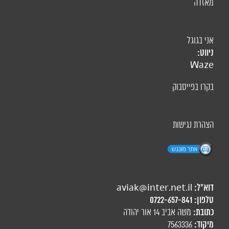
מאזדה
אני בגוגל
ניווט:
Waze
בקרו בפייסבוק
הצהרת נגישות
דוא"ל:
aviak@inter.net.il
טלפון:
0722-657-841
כתובת:
משה אביב 14 אור יהודה
מיקוד:
7563336