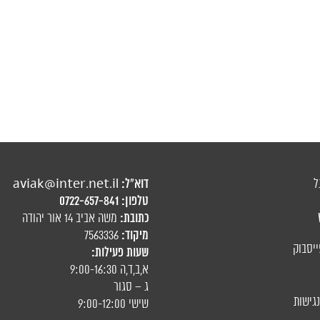
דוא"ל:
ל
aviak@inter.net.il
טלפון:
0722-657-841
כתובת:
משה אביב 14 אור יהודה
מיקוד:
7563336
ייסבוק
שעות פעילות:
א,ב,ד,ה 9:00-16:30
ג – סגור
גישות
שישי 9:00-12:00