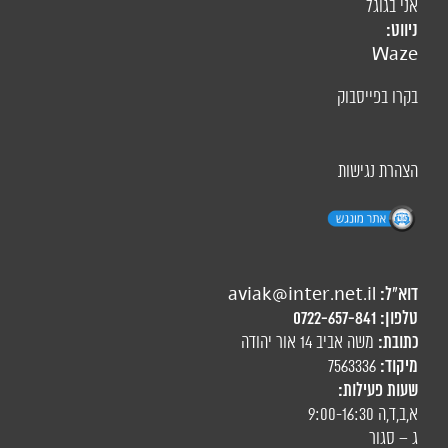
אני בגוגל
ניווט:
Waze
בקרו בפייסבוק
הצהרת נגישות
דוא"ל:
aviak@inter.net.il
טלפון:
0722-657-841
כתובת:
משה אביב 14 אור יהודה
מיקוד:
7563336
שעות פעילות:
א,ב,ד,ה 9:00-16:30
ג – סגור